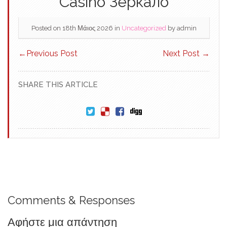
Casino Зеркало
Posted on 18th Μάιος 2026
in
Uncategorized
by
admin
←
Previous Post
Next Post
→
SHARE THIS ARTICLE
Comments & Responses
Αφήστε μια απάντηση