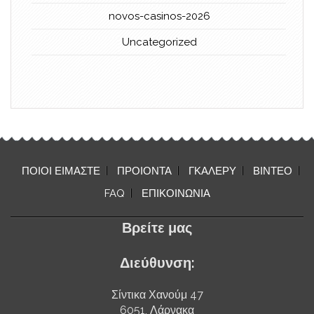
novos-casinos-2026
Uncategorized
ΠΟΙΟΙ ΕΙΜΑΣΤΕ
ΠΡΟΙΟΝΤΑ
ΓΚΑΛΕΡΥ
ΒΙΝΤΕΟ
FAQ
ΕΠΙΚΟΙΝΩΝΙΑ
Βρείτε μας
Διεύθυνση:
Σίντικα Χανούμ 47
6051, Λάρνακα