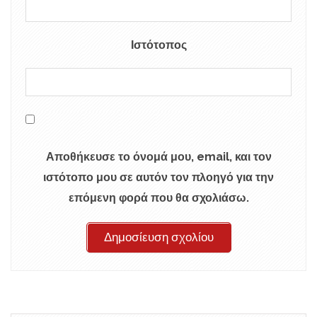
Ιστότοπος
Αποθήκευσε το όνομά μου, email, και τον
ιστότοπο μου σε αυτόν τον πλοηγό για την
επόμενη φορά που θα σχολιάσω.