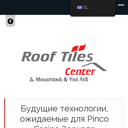
EL
Будущие технологии,
ожидаемые для Pinco