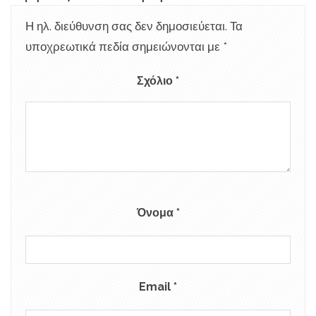
Η ηλ. διεύθυνση σας δεν δημοσιεύεται.
Τα
υποχρεωτικά πεδία σημειώνονται με
*
Σχόλιο
*
Όνομα
*
Email
*