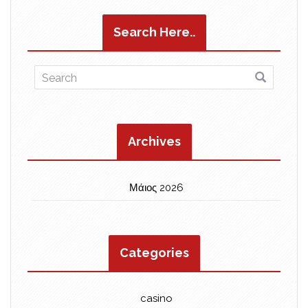
Search Here..
Archives
Μάιος 2026
Categories
casino