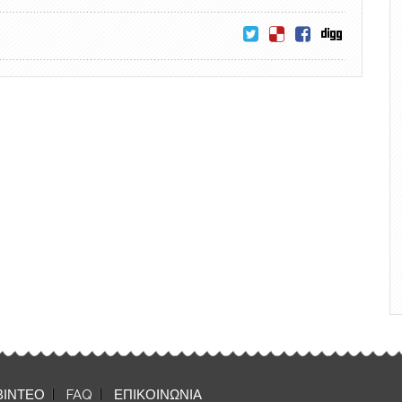
ΒΙΝΤΕΟ
FAQ
ΕΠΙΚΟΙΝΩΝΙΑ