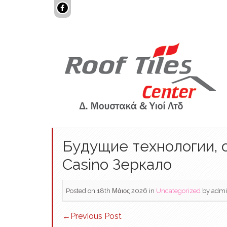
Будущие технологии, 
Casino Зеркало
Posted on 18th Μάιος 2026
in
Uncategorized
by
admi
←
Previous Post