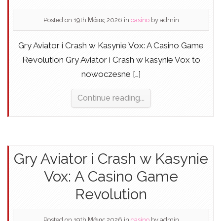
Posted on 19th Μάιος 2026
in
casino
by
admin
Gry Aviator i Crash w Kasynie Vox: A Casino Game
Revolution Gry Aviator i Crash w kasynie Vox to
nowoczesne […]
Continue reading...
Gry Aviator i Crash w Kasynie
Vox: A Casino Game
Revolution
Posted on 19th Μάιος 2026
in
casino
by
admin