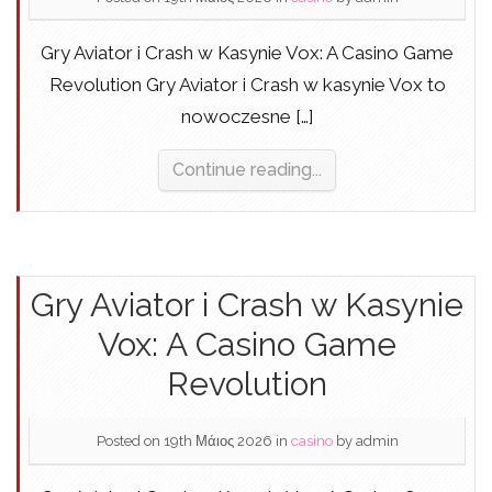
Gry Aviator i Crash w Kasynie Vox: A Casino Game
Revolution Gry Aviator i Crash w kasynie Vox to
nowoczesne […]
Continue reading...
Gry Aviator i Crash w Kasynie
Vox: A Casino Game
Revolution
Posted on 19th Μάιος 2026
in
casino
by
admin