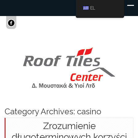
EL
Category Archives: casino
Zrozumienie
długoterminowych korzyści