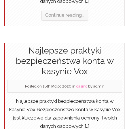
danych osobowych […]
Continue reading...
Najlepsze praktyki
bezpieczeństwa konta w
kasynie Vox
Posted on 18th Μάιος 2026
in
casino
by
admin
Najlepsze praktyki bezpieczeństwa konta w
kasynie Vox Bezpieczeństwo konta w kasynie Vox
jest kluczowe dla zapewnienia ochrony Twoich
danych osobowych […]