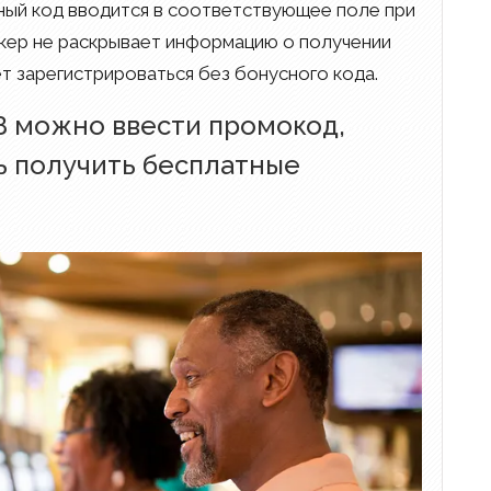
ный код вводится в соответствующее поле при
мекер не раскрывает информацию о получении
т зарегистрироваться без бонусного кода.
КЗ можно ввести промокод,
ь получить бесплатные