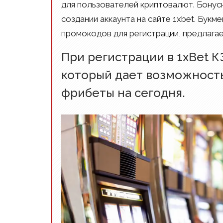
для пользователей криптовалют. Бонус
создании аккаунта на сайте 1xbet. Бук
промокодов для регистрации, предлагае
При регистрации в 1xBet 
который дает возможност
фрибеты на сегодня.