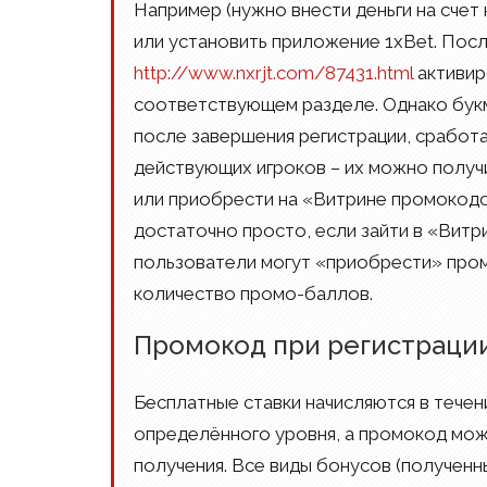
Например (нужно внести деньги на счет
или установить приложение 1xBet. Посл
http://www.nxrjt.com/87431.html
активир
соответствующем разделе. Однако букме
после завершения регистрации, сработ
действующих игроков – их можно получи
или приобрести на «Витрине промокодов
достаточно просто, если зайти в «Витр
пользователи могут «приобрести» про
количество промо-баллов.
Промокод при регистраци
Бесплатные ставки начисляются в течени
определённого уровня, а промокод можн
получения. Все виды бонусов (полученны