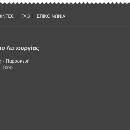
ΒΙΝΤΕΟ
FAQ
ΕΠΙΚΟΙΝΩΝΙΑ
ο Λειτουργίας
α - Παρασκευή
 18:00