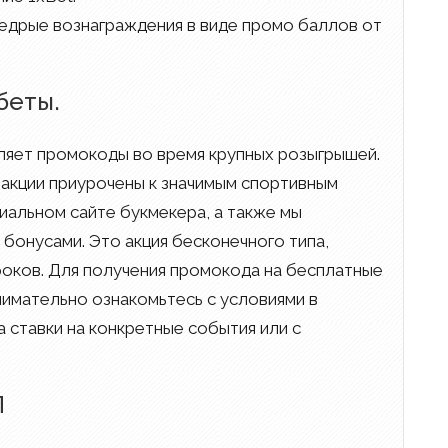
едрые вознаграждения в виде промо баллов от
беты.
ляет промокоды во время крупных розыгрышей.
 акции приурочены к значимым спортивным
иальном сайте букмекера, а также мы
 бонусами. Это акция бесконечного типа,
роков. Для получения промокода на бесплатные
нимательно ознакомьтесь с условиями в
а ставки на конкретные события или с
Л