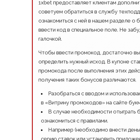
1xbet предоставляет клиентам дополни
советуем обратиться в службу техподд
ознакомиться с ней в нашем разделе о 
ввести код в специальное поле. Не заб
галочкой.
Чтобы ввести промокод, достаточно вы
определить нужный исход.
В купоне ста
промокода после выполнения этих дейст
получения таких бонусов различаются.
Разобраться с вводом и использова
в «Витрину промокодов» на сайте бук
В случае необходимости отыграть б
ознакомиться с правилами.
Например (необходимо внести деньг
серию ставок или установить приложен