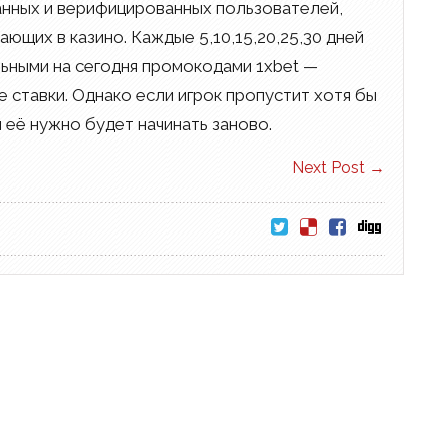
нных и верифицированных пользователей,
ающих в казино. Каждые 5,10,15,20,25,30 дней
льными на сегодня промокодами 1xbet —
ставки. Однако если игрок пропустит хотя бы
и её нужно будет начинать заново.
Next Post
→