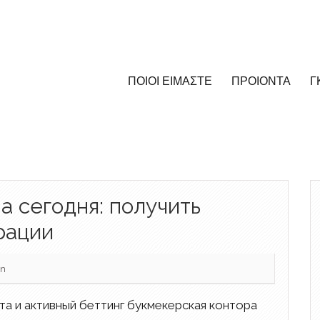
ΠΟΙΟΙ ΕΙΜΑΣΤΕ
ΠΡΟΙΟΝΤΑ
Γ
а сегодня: получить
рации
n
та и активный беттинг букмекерская контора