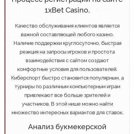
1xBet Casino.
Качество обслуживания клиентов является
важной составляющей любого казино.
Наличие поддержки круглосуточно, быстрая
реакция на запросы игроков и простота
взаимодействия с сайтом создают
комфортные условия для пользователей.
Киберспорт быстро становится популярным, а
турниры по различным компьютерным играм
привлекают все больше зрителей и
участников. В этой нише можно найти
множество интересных вариантов для ставок.
Анализ букмекерской