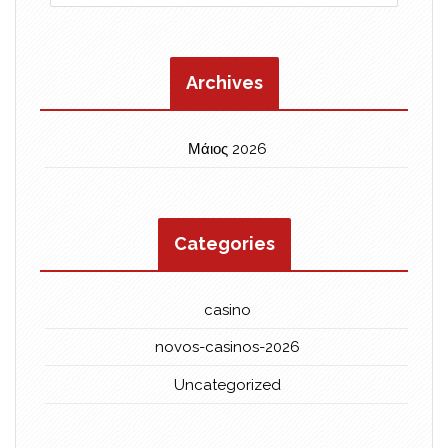
Archives
Μάιος 2026
Categories
casino
novos-casinos-2026
Uncategorized