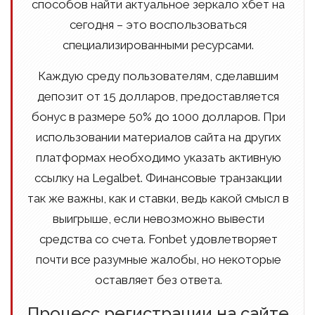
способов найти актуальное зеркало хбет на
сегодня – это воспользоваться
специализированными ресурсами.
Каждую среду пользователям, сделавшим
депозит от 15 долларов, предоставляется
бонус в размере 50% до 1000 долларов. При
использовании материалов сайта на других
платформах необходимо указать активную
ссылку на Legalbet. Финансовые транзакции
так же важны, как и ставки, ведь какой смысл в
выигрыше, если невозможно вывести
средства со счета. Fonbet удовлетворяет
почти все разумные жалобы, но некоторые
оставляет без ответа.
Процесс регистрации на сайте