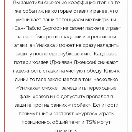
Вы заметили снижение коэффициентов на те
же события, на которые ставили ранее, что
уменьшает ваши потенциальные выигрыши.
«Сан-Пабло Бургос» на своем паркете играет
за счет быстроты владений и агрессивной
атаки, а «Уникаха» может не сразу наладить
защиту после еврокубковых игр. Кадровые
потери хозяев (Дживван Джексон) снижают
надежность ставки на чистую победу. Ключ к
линии тотала заключается в том, насколько
«Уникаха» сможет замедлить переходные
фазы хозяев и не допустить провалов в
защите против ранних «тройек». Если гости
возьмут щит и заставят «Бургос» играть
позиционно, общий темп и TS% могут
снизиться.