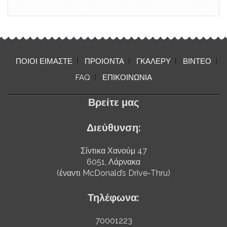
ΠΟΙΟΙ ΕΙΜΑΣΤΕ
ΠΡΟΙΟΝΤΑ
ΓΚΑΛΕΡΥ
ΒΙΝΤΕΟ
FAQ
ΕΠΙΚΟΙΝΩΝΙΑ
Βρείτε μας
Διεύθυνση:
Σίντικα Χανούμ 47
6051, Λάρνακα
(έναντι McDonald’s Drive-Thru)
Τηλέφωνα:
70001223