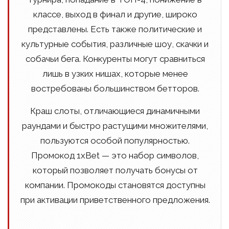
классе, выход в финал и другие, широко
представлены. Есть также политические и
культурные события, различные шоу, скачки и
собачьи бега. Конкуренты могут сравниться
лишь в узких нишах, которые менее
востребованы большинством бетторов.
Краш слоты, отличающиеся динамичными
раундами и быстро растущими множителями,
пользуются особой популярностью.
Промокод 1xBet — это набор символов,
который позволяет получать бонусы от
компании. Промокоды становятся доступны
при активации приветственного предложения.