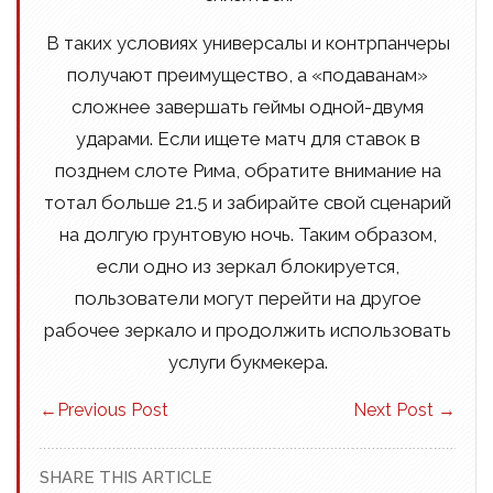
В таких условиях универсалы и контрпанчеры
получают преимущество, а «подаванам»
сложнее завершать геймы одной-двумя
ударами. Если ищете матч для ставок в
позднем слоте Рима, обратите внимание на
тотал больше 21.5 и забирайте свой сценарий
на долгую грунтовую ночь. Таким образом,
если одно из зеркал блокируется,
пользователи могут перейти на другое
рабочее зеркало и продолжить использовать
услуги букмекера.
←
Previous Post
Next Post
→
SHARE THIS ARTICLE