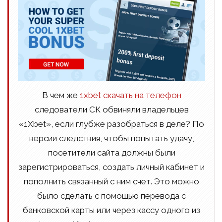
В чем же
1xbet скачать на телефон
следователи СК обвиняли владельцев
«1Xbet», если глубже разобраться в деле? По
версии следствия, чтобы попытать удачу,
посетители сайта должны были
зарегистрироваться, создать личный кабинет и
пополнить связанный с ним счет. Это можно
было сделать с помощью перевода с
банковской карты или через кассу одного из