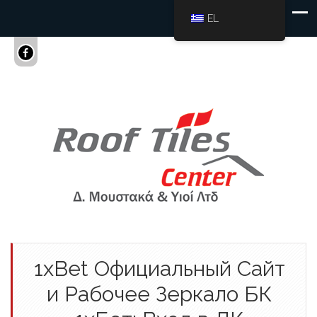
EL
1xBet Официальный Сайт
и Рабочее Зеркало БК