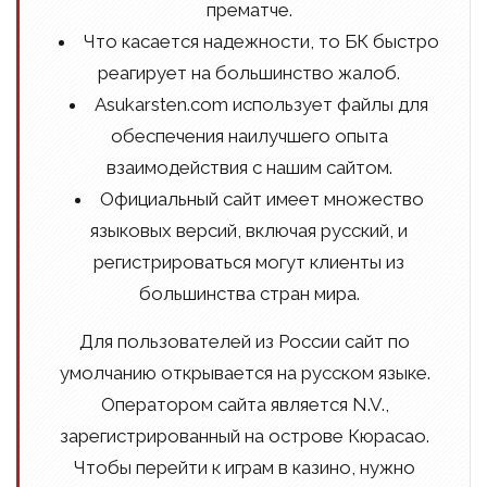
прематче.
Что касается надежности, то БК быстро
реагирует на большинство жалоб.
Asukarsten.com использует файлы для
обеспечения наилучшего опыта
взаимодействия с нашим сайтом.
Официальный сайт имеет множество
языковых версий, включая русский, и
регистрироваться могут клиенты из
большинства стран мира.
Для пользователей из России сайт по
умолчанию открывается на русском языке.
Оператором сайта является N.V.,
зарегистрированный на острове Кюрасао.
Чтобы перейти к играм в казино, нужно