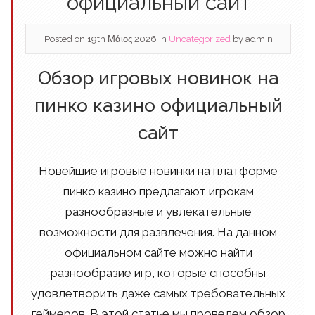
официальный сайт
Posted on 19th Μάιος 2026
in
Uncategorized
by
admin
Обзор игровых новинок на
пинко казино официальный
сайт
Новейшие игровые новинки на платформе
пинко казино предлагают игрокам
разнообразные и увлекательные
возможности для развлечения. На данном
официальном сайте можно найти
разнообразие игр, которые способны
удовлетворить даже самых требовательных
геймеров. В этой статье мы проведем обзор