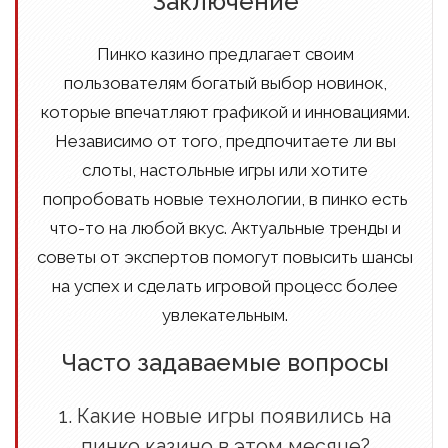
Заключение
Пинко казино предлагает своим
пользователям богатый выбор новинок,
которые впечатляют графикой и инновациями.
Независимо от того, предпочитаете ли вы
слоты, настольные игры или хотите
попробовать новые технологии, в пинко есть
что-то на любой вкус. Актуальные тренды и
советы от экспертов помогут повысить шансы
на успех и сделать игровой процесс более
увлекательным.
Часто задаваемые вопросы
1. Какие новые игры появились на
пинко казино в этом месяце?