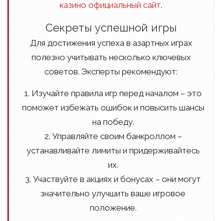
казино официальный сайт
.
Секреты успешной игры
Для достижения успеха в азартных играх
полезно учитывать несколько ключевых
советов. Эксперты рекомендуют:
Изучайте правила игр перед началом – это
поможет избежать ошибок и повысить шансы
на победу.
Управляйте своим банкроллом –
устанавливайте лимиты и придерживайтесь
их.
Участвуйте в акциях и бонусах – они могут
значительно улучшить ваше игровое
положение.