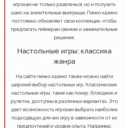
игрокам не только развлечься, но и получить
шанс на значительные выигрыши. Пинко казино
постоянно обновляет свои коллекции, чтобы
предлагать геймерам свежие и занимательные
решения.
Настольные игры: классика
жанра
На сайте пинко казино также можно найти
широкий выбор настольных игр. Классические
настольные игры, такие как покер, блэкджек и
рулетка, доступны в различных вариантах. Это
дает возможность игрокам выбрать наиболее
подходящую для них игру в зависимости от их
предпочтений и уровня опыта. Например: