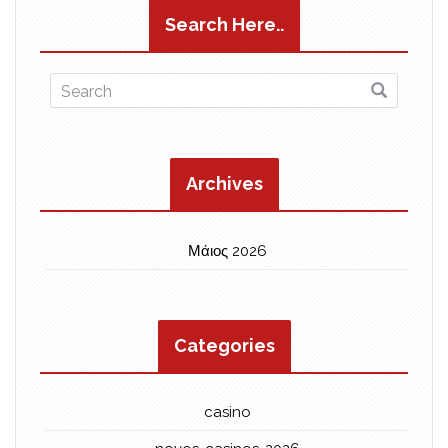
Search Here..
Archives
Μάιος 2026
Categories
casino