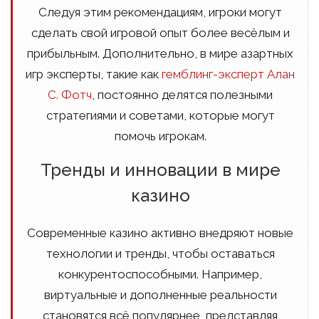
Следуя этим рекомендациям, игроки могут
сделать свой игровой опыт более весёлым и
прибыльным. Дополнительно, в мире азартных
игр эксперты, такие как
гемблинг-эксперт Алан
С. Фотч
, постоянно делятся полезными
стратегиями и советами, которые могут
помочь игрокам.
Тренды и инновации в мире
казино
Современные казино активно внедряют новые
технологии и тренды, чтобы оставаться
конкурентоспособными. Например,
виртуальные и дополненные реальности
становятся всё популярнее, представляя