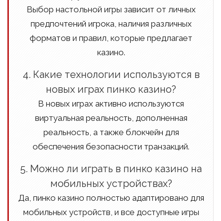
Выбор настольной игры зависит от личных
предпочтений игрока, наличия различных
форматов и правил, которые предлагает
казино.
4. Какие технологии используются в
новых играх пинко казино?
В новых играх активно используются
виртуальная реальность, дополненная
реальность, а также блокчейн для
обеспечения безопасности транзакций.
5. Можно ли играть в пинко казино на
мобильных устройствах?
Да, пинко казино полностью адаптировано для
мобильных устройств, и все доступные игры