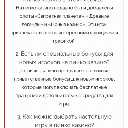
На пинко казино недавно были добавлены
слоты «Запретная планета», «Древние
легенды» и «Ночь в казино». Эти игры
привлекают игроков интересными функциями и
графикой.
2. Есть ли специальные бонусы для
новых игроков на пинко казино?
Да, пинко казино предлагает различные
приветственные бонусы для новых игроков,
которые могут включать бесплатные
вращения и дополнительные средства для
игры.
3. Как можно выбрать настольную
игру в пинко казино?