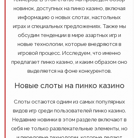
новинок, доступных на пинко казино, включая
информацию о новых слотах, настольных
играх и специальных предложениях. Также мы
обсудим тенденции в мире азартных игр и
новые технологии, которые внедряются в
игровой процесс. Исследуем, что именно
предлагает пинко казино, и каким образом оно
выделяется на фоне конкурентов.
Новые слоты на пинко казино
Слоты остаются одним из самых популярных
видов игр среди пользователей пинко казино.
Недавние новинки в этом разделе включают в
себя не только развлекательные элементы, но
и передовые технологии, которые делают