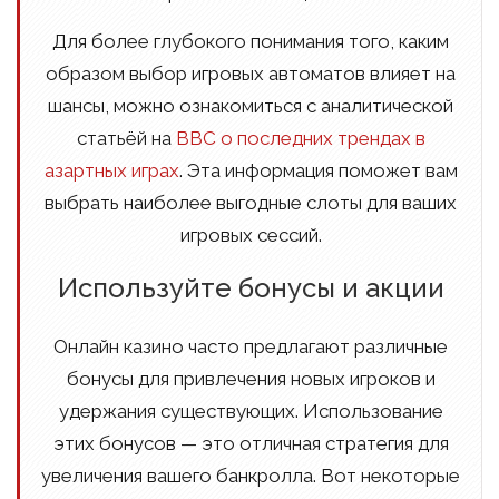
Для более глубокого понимания того, каким
образом выбор игровых автоматов влияет на
шансы, можно ознакомиться с аналитической
статьёй на
BBC о последних трендах в
азартных играх
. Эта информация поможет вам
выбрать наиболее выгодные слоты для ваших
игровых сессий.
Используйте бонусы и акции
Онлайн казино часто предлагают различные
бонусы для привлечения новых игроков и
удержания существующих. Использование
этих бонусов — это отличная стратегия для
увеличения вашего банкролла. Вот некоторые