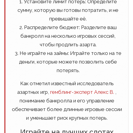
Установите лимит потерь: Определите
сумму, которую вы готовы потратить, и не
превышайте её.
Распределите бюджет: Разделите ваш
банкролл на несколько игровых сессий,
чтобы продлить азарта.
Не играйте на займы: Играйте только на те
деньги, которые можете позволить себе
потерять.
Как отметил известный исследователь
азартных игр,
гемблинг-эксперт Алекс В.
,
понимание банкролла и его управление
обеспечивает более длинные игровые сессии
и уменьшает риск крупных потерь.
Играйте на лучших слотах