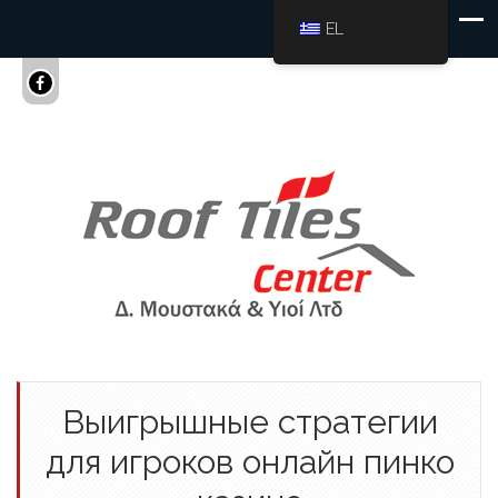
EL
Выигрышные стратегии
для игроков онлайн пинко