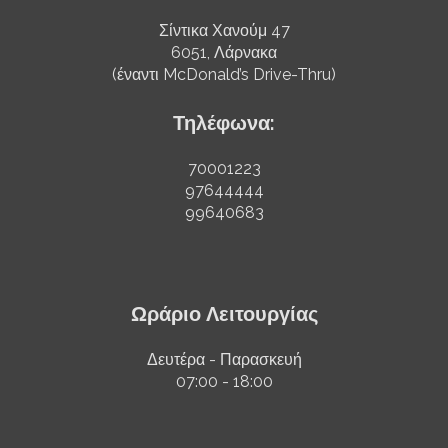
Σίντικα Χανούμ 47
6051, Λάρνακα
(έναντι McDonald’s Drive-Thru)
Τηλέφωνα:
70001223
97644444
99640683
Ωράριο Λειτουργίας
Δευτέρα - Παρασκευή
07:00 - 18:00