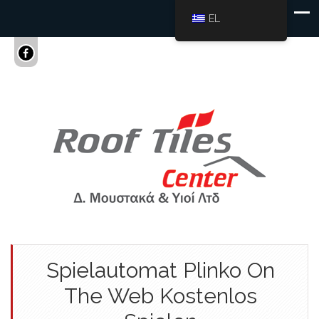
EL
Spielautomat Plinko On
The Web Kostenlos