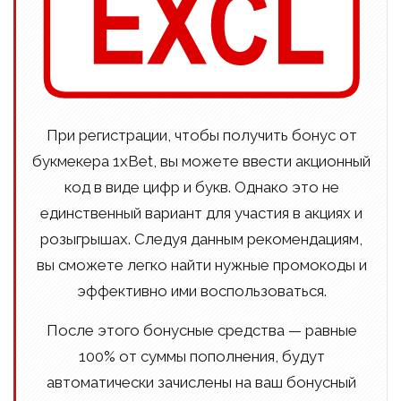
При регистрации, чтобы получить бонус от
букмекера 1xBet, вы можете ввести акционный
код в виде цифр и букв. Однако это не
единственный вариант для участия в акциях и
розыгрышах. Следуя данным рекомендациям,
вы сможете легко найти нужные промокоды и
эффективно ими воспользоваться.
После этого бонусные средства — равные
100% от суммы пополнения, будут
автоматически зачислены на ваш бонусный