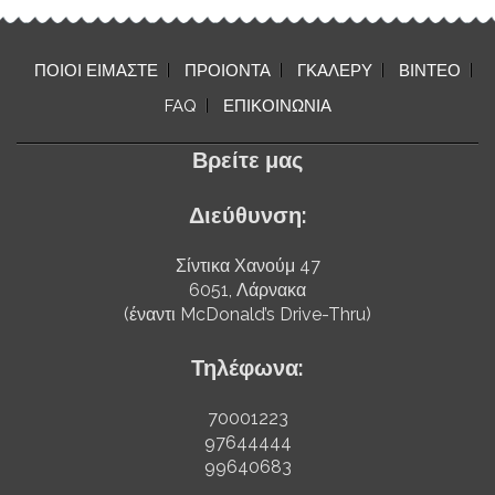
ΠΟΙΟΙ ΕΙΜΑΣΤΕ
ΠΡΟΙΟΝΤΑ
ΓΚΑΛΕΡΥ
ΒΙΝΤΕΟ
FAQ
ΕΠΙΚΟΙΝΩΝΙΑ
Βρείτε μας
Διεύθυνση:
Σίντικα Χανούμ 47
6051, Λάρνακα
(έναντι McDonald’s Drive-Thru)
Τηλέφωνα:
70001223
97644444
99640683