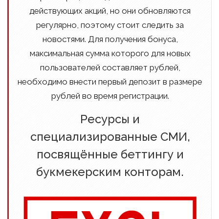
действующих акций, но они обновляются
регулярно, поэтому стоит следить за
новостями. Для получения бонуса,
максимальная сумма которого для новых
пользователей составляет рублей,
необходимо внести первый депозит в размере
рублей во время регистрации.
Ресурсы и
специализированные СМИ,
посвящённые беттингу и
букмекерским конторам.