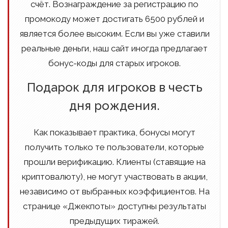
счёт. Вознаграждение за регистрацию по
промокоду может достигать 6500 рублей и
является более высоким. Если вы уже ставили
реальные деньги, наш сайт иногда предлагает
бонус-коды для старых игроков.
Подарок для игроков в честь
дня рождения.
Как показывает практика, бонусы могут
получить только те пользователи, которые
прошли верификацию. Клиенты (ставящие на
криптовалюту), не могут участвовать в акции,
независимо от выбранных коэффициентов. На
странице «Джекпоты» доступны результаты
предыдущих тиражей.