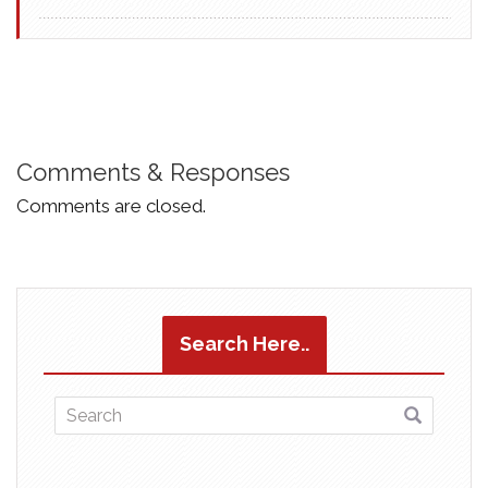
Comments & Responses
Comments are closed.
Search Here..