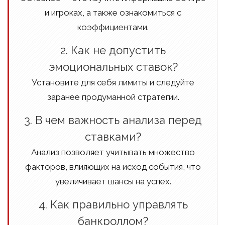
и игроках, а также ознакомиться с
коэффициентами.
2. Как не допустить
эмоциональных ставок?
Установите для себя лимиты и следуйте
заранее продуманной стратегии.
3. В чем важность анализа перед
ставками?
Анализ позволяет учитывать множество
факторов, влияющих на исход события, что
увеличивает шансы на успех.
4. Как правильно управлять
банкроллом?