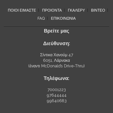
ΠΟΙΟΙ ΕΙΜΑΣΤΕ
ΠΡΟΙΟΝΤΑ
ΓΚΑΛΕΡΥ
ΒΙΝΤΕΟ
FAQ
ΕΠΙΚΟΙΝΩΝΙΑ
Βρείτε μας
Διεύθυνση:
Σίντικα Χανούμ 47
6051, Λάρνακα
(έναντι McDonald’s Drive-Thru)
Τηλέφωνα:
70001223
97644444
99640683