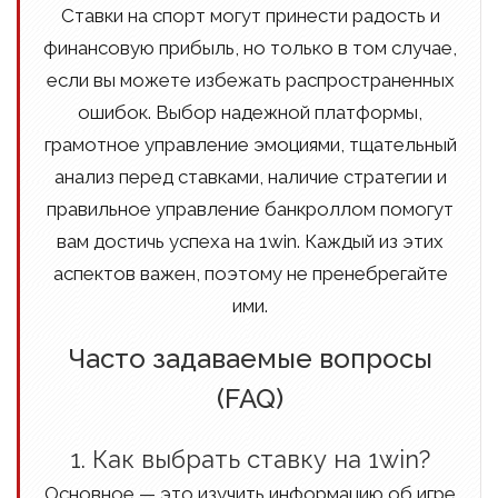
Ставки на спорт могут принести радость и
финансовую прибыль, но только в том случае,
если вы можете избежать распространенных
ошибок. Выбор надежной платформы,
грамотное управление эмоциями, тщательный
анализ перед ставками, наличие стратегии и
правильное управление банкроллом помогут
вам достичь успеха на 1win. Каждый из этих
аспектов важен, поэтому не пренебрегайте
ими.
Часто задаваемые вопросы
(FAQ)
1. Как выбрать ставку на 1win?
Основное — это изучить информацию об игре