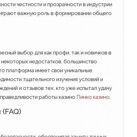
жности честности и прозрачности в индустрии
в играют важную роль в формировании общего
есный выбор для как профи, так и новичков в
ие некоторых недостатков, большинство
что платформа имеет свои уникальные
димости тщательного изучения условий и
ждений и отзывов тех, кто уже испытал удачу
справедливости работы казино
Пинко казино
.
 (FAQ)
 безопасности, обеспечивая защиту данных