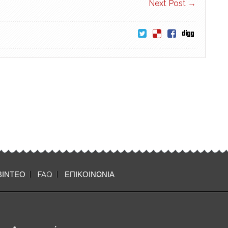
Next Post
→
ΒΙΝΤΕΟ
FAQ
ΕΠΙΚΟΙΝΩΝΙΑ