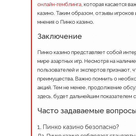
онлайн-гемблинга
, которая касается ва
казино. Таким образом, отзывы игроко
мнения о Пинко казино.
Заключение
Пинко казино представляет собой интер
мире азартных игр. Несмотря на налич
пользователей и экспертов признают, 
преимущества. Важно помнить о необхо
акций. Тем не менее, продолжение обсу
здесь, будет дальнейшим показателем 
Часто задаваемые вопросы
1. Пинко казино безопасно?
Да, Пинко казино соблюдает стандарты