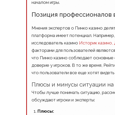
началом игры.
Позиция профессионалов в
Мнения экспертов о Пинко казино делят
платформа имеет потенциал. Например, 
исследователь казино
Историк казино, 
факторами для пользователей являются
что Пинко казино соблюдает основные 
доверие у игроков. В то же время, Рейт
что пользователи все еще хотят видеть
Плюсы и минусы ситуации на
Чтобы лучше понимать ситуацию, рассм
обсуждают игроки и эксперты:
Плюсы: