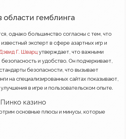
 области гемблинга
ся, однако большинство согласны с тем, что
известный эксперт в сфере азартных игр и
Дэвид Г. Шварц
утверждает, что важными
 безопасность и удобство. Он подчеркивает,
стандарты безопасности, что вызывает
инги на специализированных сайтах показывают,
 улучшения в игре и пользовательском опыте.
 Пинко казино
отрим основные плюсы и минусы, которые