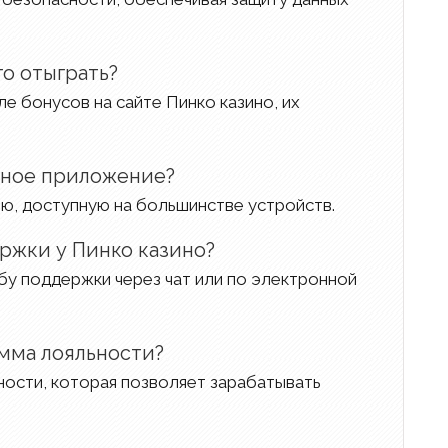
го отыграть?
е бонусов на сайте Пинко казино, их
льное приложение?
ию, доступную на большинстве устройств.
ержки у Пинко казино?
бу поддержки через чат или по электронной
амма лояльности?
ности, которая позволяет зарабатывать