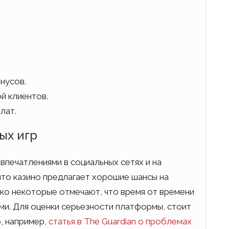
нусов.
й клиентов.
лат.
ых игр
впечатлениями в социальных сетях и на
что казино предлагает хорошие шансы на
ако некоторые отмечают, что время от времени
ми. Для оценки серьезности платформы, стоит
, например,
статья в The Guardian о проблемах