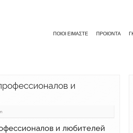
ΠΟΙΟΙ ΕΙΜΑΣΤΕ
ΠΡΟΙΟΝΤΑ
Γ
 профессионалов и
n
рофессионалов и любителей