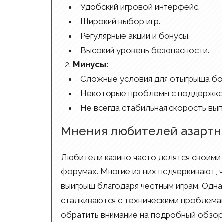
Удобский игровой интерфейс.
Широкий выбор игр.
Регулярные акции и бонусы.
Высокий уровень безопасности.
Минусы:
Сложные условия для отыгрыша бо
Некоторые проблемы с поддержко
Не всегда стабильная скорость вып
Мнения любителей азартн
Любители казино часто делятся своими 
форумах. Многие из них подчеркивают, 
выигрыш благодаря честным играм. Одн
сталкиваются с техническими проблема
обратить внимание на подробный обзор