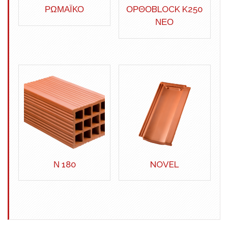
ΡΩΜΑΪΚΟ
ΟΡΘΟBLOCK K250
ΝΕΟ
Ν 180
NOVEL